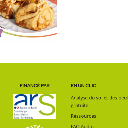
Manj
Fiche rec
lokal
Entreme
évè
fruit à
Jafa
FINANCÉ PAR
EN UN CLIC
Analyse du sol et des oeu
gratuite
Ressources
FAQ Audio