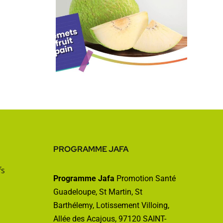
é
ette :
ts de
 pain
PROGRAMME JAFA
fs
Programme Jafa
Promotion Santé
Guadeloupe, St Martin, St
Barthélemy, Lotissement Villoing,
Allée des Acajous, 97120 SAINT-