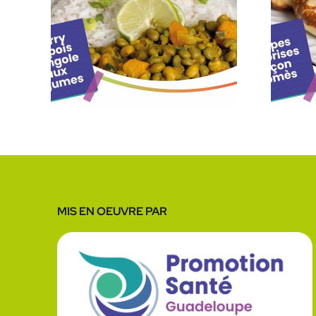
e :
Fiche recette :
ois
Crêpes
ux
surprises façon
Komès
MIS EN OEUVRE PAR