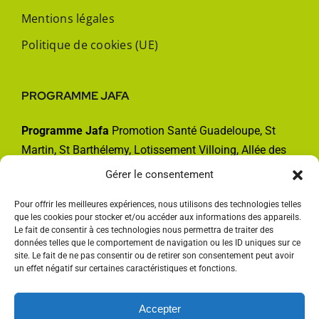
Mentions légales
Politique de cookies (UE)
PROGRAMME JAFA
Programme Jafa
Promotion Santé Guadeloupe, St
Martin, St Barthélemy, Lotissement Villoing, Allée des
Acajous, 97120 SAINT-CLAUDE.
Gérer le consentement
Téléphone :
0590 95 41 17
Pour offrir les meilleures expériences, nous utilisons des technologies telles
Email :
jafa@promotion-sante.gp
que les cookies pour stocker et/ou accéder aux informations des appareils.
Web :
jafa.promotion-sante.gp
Le fait de consentir à ces technologies nous permettra de traiter des
données telles que le comportement de navigation ou les ID uniques sur ce
site. Le fait de ne pas consentir ou de retirer son consentement peut avoir
un effet négatif sur certaines caractéristiques et fonctions.
Accepter