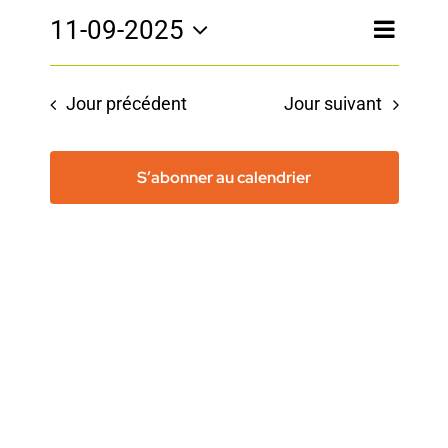
for
Nav
11-09-2025
Rec
Recherche
Jour
Sélectionnez
jeudi
de
une
et
Jour précédent
Jour suivant
date.
vue
11
nav
Év
S’abonner au calendrier
de
septembre
vue
2025
Évè